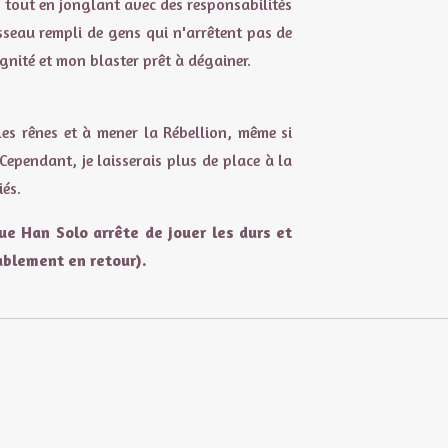
e tout en jonglant avec des responsabilités
isseau rempli de gens qui n'arrêtent pas de
gnité et mon blaster prêt à dégainer.
e les rênes et à mener la Rébellion, même si
. Cependant, je laisserais plus de place à la
iés.
ue Han Solo arrête de jouer les durs et
bablement en retour).