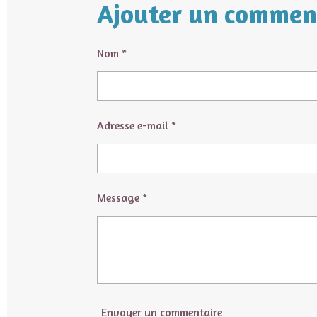
t
t
t
Ajouter un commen
a
a
a
g
g
g
e
e
e
r
r
r
Nom *
Adresse e-mail *
Message *
Envoyer un commentaire