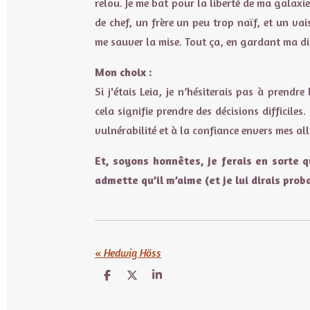
relou. Je me bat pour la liberté de ma galaxi
de chef, un frère un peu trop naïf, et un va
me sauver la mise. Tout ça, en gardant ma di
Mon choix :
Si j'étais Leia, je n’hésiterais pas à prendr
cela signifie prendre des décisions difficiles
vulnérabilité et à la confiance envers mes all
Et, soyons honnêtes, je ferais en sorte q
admette qu’il m’aime (et je lui dirais pro
«
Hedwig Höss
P
P
P
a
a
a
r
r
r