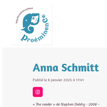
Passer
au
contenu
principal
Anna Schmitt
Publié le 8 janvier 2025 à 17:41
I
n
s
« The reader » de Stephen Daldry - 2008 –