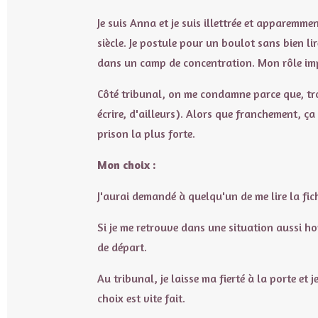
t
a
Je suis Anna et je suis illettrée et apparemme
g
r
siècle. Je postule pour un boulot sans bien l
a
dans un camp de concentration. Mon rôle imp
m
Côté tribunal, on me condamne parce que, trop 
écrire, d'ailleurs). Alors que franchement, ça
prison la plus forte.
Mon choix :
J'aurai demandé à quelqu'un de me lire la fich
Si je me retrouve dans une situation aussi ho
de départ.
Au tribunal, je laisse ma fierté à la porte et j
choix est vite fait.