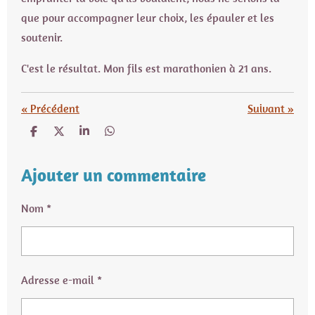
que pour accompagner leur choix, les épauler et les
soutenir.
C'est le résultat. Mon fils est marathonien à 21 ans.
«
Précédent
Suivant
»
P
P
P
P
a
a
a
a
r
r
r
r
t
t
t
t
Ajouter un commentaire
a
a
a
a
g
g
g
g
e
e
e
e
Nom *
r
r
r
r
Adresse e-mail *